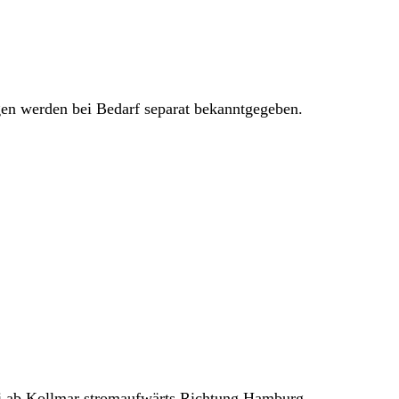
ngen werden bei Bedarf separat bekanntgegeben.
uli ab Kollmar stromaufwärts Richtung Hamburg