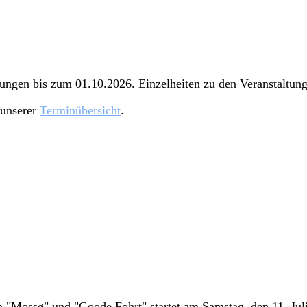
ltungen bis zum 01.10.2026. Einzelheiten zu den Veranstaltu
 unserer
Terminübersicht
.
iern "Mossø" und "Goode Fohrt" startet am Samstag, den 11. J