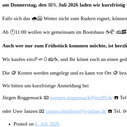
am Donnerstag, den
📅9
. Juli 2026 laden wir kurzfrist
Falls sich das 🌧️🥶 Wetter nicht zum Rudern eignet, könne
Ab 🕚11:00 wollen wir gemeinsam im Bootshaus ☕️🥐 🧀🥓 
Auch wer nur zum Frühstück kommen möchte, ist herzlic
Wir kaufen ein🥖🧈🥚🧀☕, und Ihr könnt euch an einen gede
Die 🪙 Kosten werden umgelegt und es kann vor Ort 🪙 bez
Wir bitten um kurzfristige Anmeldung bei
Jürgen Roggensack 📧
juergen.roggensack@erc09.de
☎️ Tel
oder Uwe Janzen 📧
janzen.elmshorn@t-online.de
☎️ Tel. 0
Posted on
6. Juli 2026