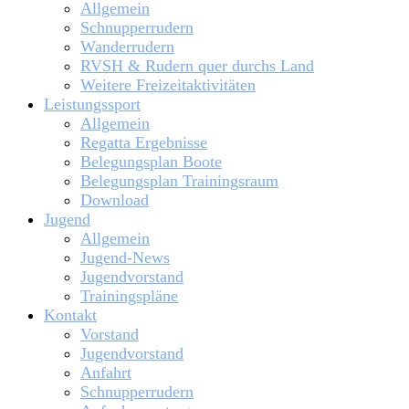
Allgemein
Schnupperrudern
Wanderrudern
RVSH & Rudern quer durchs Land
Weitere Freizeitaktivitäten
Leistungssport
Allgemein
Regatta Ergebnisse
Belegungsplan Boote
Belegungsplan Trainingsraum
Download
Jugend
Allgemein
Jugend-News
Jugendvorstand
Trainingspläne
Kontakt
Vorstand
Jugendvorstand
Anfahrt
Schnupperrudern