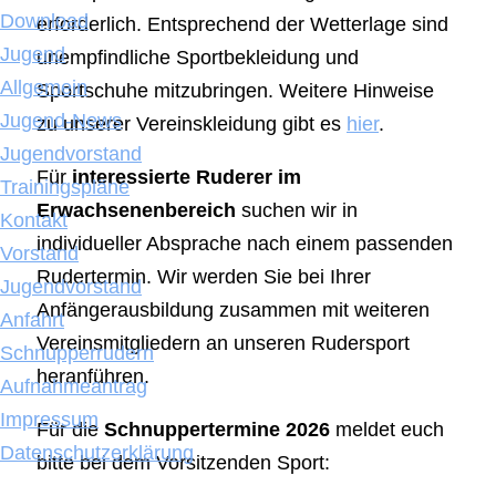
Download
erforderlich. Entsprechend der Wetterlage sind
Jugend
unempfindliche Sportbekleidung und
Allgemein
Sportschuhe mitzubringen. Weitere Hinweise
Jugend-News
zu unserer Vereinskleidung gibt es
hier
.
Jugendvorstand
Für
interessierte Ruderer im
Trainingspläne
Erwachsenenbereich
suchen wir in
Kontakt
individueller Absprache nach einem passenden
Vorstand
Rudertermin. Wir werden Sie bei Ihrer
Jugendvorstand
Anfängerausbildung zusammen mit weiteren
Anfahrt
Vereinsmitgliedern an unseren Rudersport
Schnupperrudern
heranführen.
Aufnahmeantrag
Impressum
Für die
Schnuppertermine 2026
meldet euch
Datenschutzerklärung
bitte bei dem Vorsitzenden Sport: