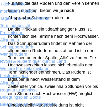
Für alle, die das Rudern und den Verein kennen
Tidenkalender
lernen möchten, bieten wir
je nach
monatliche Ansicht
Absprache
Schnupperrudern an.
Tages- und Wanderfahrten
Terminübersicht
Da die Krückau ein tideabhängiger Fluss ist,
Freizeitsport
richten sich die Termine nach dem Hochwasser.
Allgemein
Das Schnupperrudern findet im Rahmen der
Schnupperrudern
allgemeinen Rudertermine statt und ist in den
Wanderrudern
Terminen unter der Spalte „Alle“ zu finden. Die
RVSH & Rudern quer durchs Land
Hochwasserzeiten lassen sich ebenfalls dem
Weitere Freizeitaktivitäten
Terminkalender entnehmen. Das Rudern ist
Leistungssport
tagsüber je nach Wasserstand in dem
Allgemein
Zeitfenster von ca. zweieinhalb Stunden vor bis
Regatta Ergebnisse
eine Stunde nach Hochwasser (HW) möglich.
Belegungsplan Boote
Belegungsplan Trainingsraum
Eine spezielle Ruderbekleidung ist nicht