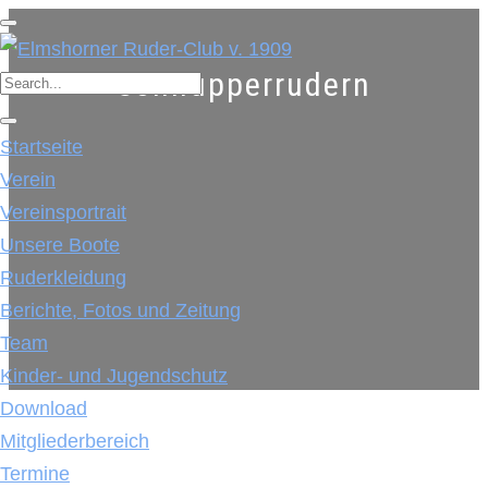
Schnupperrudern
Startseite
Verein
Vereinsportrait
Unsere Boote
Ruderkleidung
Berichte, Fotos und Zeitung
Team
Kinder- und Jugendschutz
Download
Mitgliederbereich
Termine