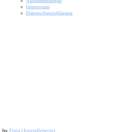
Aufnahmeantrag
Impressum
Datenschutzerklärung
Elternabend am 15
by
Finja (Jugendleiterin)