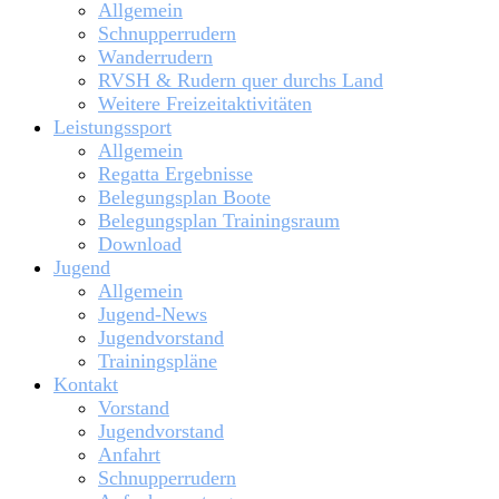
Allgemein
Schnupperrudern
Wanderrudern
RVSH & Rudern quer durchs Land
Weitere Freizeitaktivitäten
Leistungssport
Allgemein
Regatta Ergebnisse
Belegungsplan Boote
Belegungsplan Trainingsraum
Download
Jugend
Allgemein
Jugend-News
Jugendvorstand
Trainingspläne
Kontakt
Vorstand
Jugendvorstand
Anfahrt
Schnupperrudern