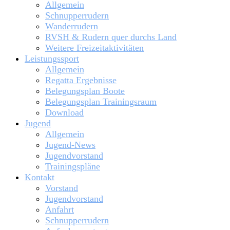
Allgemein
Schnupperrudern
Wanderrudern
RVSH & Rudern quer durchs Land
Weitere Freizeitaktivitäten
Leistungssport
Allgemein
Regatta Ergebnisse
Belegungsplan Boote
Belegungsplan Trainingsraum
Download
Jugend
Allgemein
Jugend-News
Jugendvorstand
Trainingspläne
Kontakt
Vorstand
Jugendvorstand
Anfahrt
Schnupperrudern