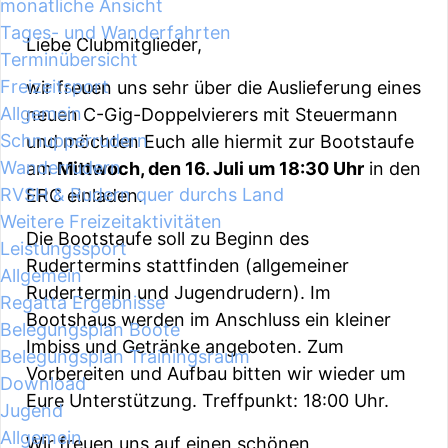
monatliche Ansicht
Tages- und Wanderfahrten
Liebe Clubmitglieder,
Terminübersicht
Freizeitsport
wir freuen uns sehr über die Auslieferung eines
Allgemein
neuen C-Gig-Doppelvierers mit Steuermann
Schnupperrudern
und möchten Euch alle hiermit zur Bootstaufe
Wanderrudern
am
Mittwoch, den 16. Juli um 18:30 Uhr
in den
RVSH & Rudern quer durchs Land
ERC einladen.
Weitere Freizeitaktivitäten
Die Bootstaufe soll zu Beginn des
Leistungssport
Rudertermins stattfinden (allgemeiner
Allgemein
Rudertermin und Jugendrudern). Im
Regatta Ergebnisse
Bootshaus werden im Anschluss ein kleiner
Belegungsplan Boote
Imbiss und Getränke angeboten. Zum
Belegungsplan Trainingsraum
Vorbereiten und Aufbau bitten wir wieder um
Download
Eure Unterstützung. Treffpunkt: 18:00 Uhr.
Jugend
Allgemein
Wir freuen uns auf einen schönen