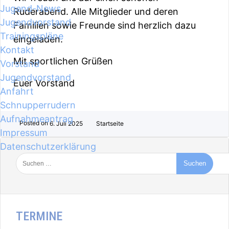
Jugend-News
Ruderabend. Alle Mitglieder und deren
Jugendvorstand
Familien sowie Freunde sind herzlich dazu
Trainingspläne
eingeladen.
Kontakt
Mit sportlichen Grüßen
Vorstand
Jugendvorstand
Euer Vorstand
Anfahrt
Schnupperrudern
Aufnahmeantrag
Posted on
6. Juli 2025
Startseite
Impressum
Datenschutzerklärung
TERMINE