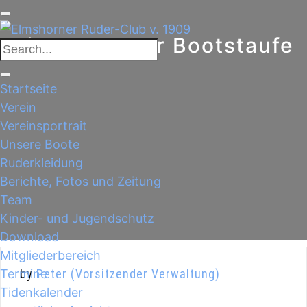
Einladung zur Bootstaufe
Startseite
Verein
Vereinsportrait
Unsere Boote
Ruderkleidung
Berichte, Fotos und Zeitung
Team
Kinder- und Jugendschutz
Download
Mitgliederbereich
Termine
by
Peter (Vorsitzender Verwaltung)
Tidenkalender