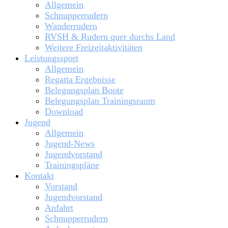
Allgemein
Schnupperrudern
Wanderrudern
RVSH & Rudern quer durchs Land
Weitere Freizeitaktivitäten
Leistungssport
Allgemein
Regatta Ergebnisse
Belegungsplan Boote
Belegungsplan Trainingsraum
Download
Jugend
Allgemein
Jugend-News
Jugendvorstand
Trainingspläne
Kontakt
Vorstand
Jugendvorstand
Anfahrt
Schnupperrudern