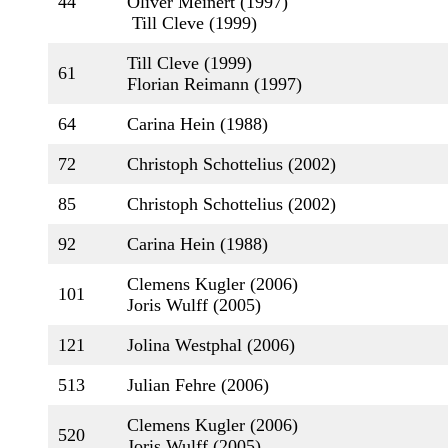
44
Oliver Meinert (1997)
Till Cleve (1999)
Till Cleve (1999)
61
Florian Reimann (1997)
64
Carina Hein (1988)
72
Christoph Schottelius (2002)
85
Christoph Schottelius (2002)
92
Carina Hein (1988)
Clemens Kugler (2006)
101
Joris Wulff (2005)
121
Jolina Westphal (2006)
513
Julian Fehre (2006)
Clemens Kugler (2006)
520
Joris Wulff (2005)