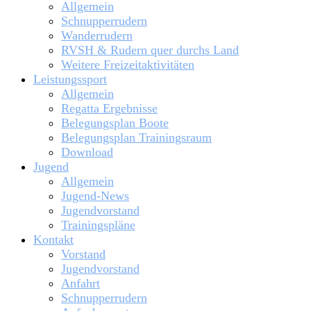
Allgemein
Schnupperrudern
Wanderrudern
RVSH & Rudern quer durchs Land
Weitere Freizeitaktivitäten
Leistungssport
Allgemein
Regatta Ergebnisse
Belegungsplan Boote
Belegungsplan Trainingsraum
Download
Jugend
Allgemein
Jugend-News
Jugendvorstand
Trainingspläne
Kontakt
Vorstand
Jugendvorstand
Anfahrt
Schnupperrudern