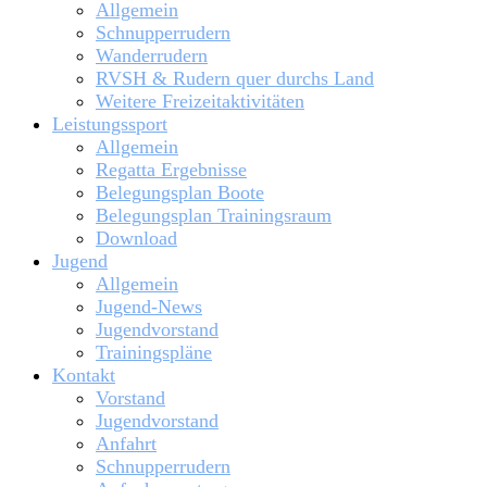
Allgemein
Schnupperrudern
Wanderrudern
RVSH & Rudern quer durchs Land
Weitere Freizeitaktivitäten
Leistungssport
Allgemein
Regatta Ergebnisse
Belegungsplan Boote
Belegungsplan Trainingsraum
Download
Jugend
Allgemein
Jugend-News
Jugendvorstand
Trainingspläne
Kontakt
Vorstand
Jugendvorstand
Anfahrt
Schnupperrudern