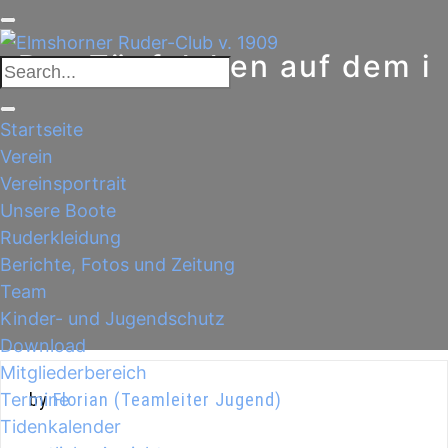
Das Tüpfelchen auf dem i
Startseite
Verein
Vereinsportrait
Unsere Boote
Ruderkleidung
Berichte, Fotos und Zeitung
Team
Kinder- und Jugendschutz
Download
Mitgliederbereich
Termine
by
Florian (Teamleiter Jugend)
Tidenkalender