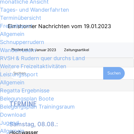
monatliche Ansicht
Tages- und Wanderfahrten
Terminübersicht
Freizeitsport
Elmshorner Nachrichten vom 19.01.2023
Allgemein
Schnupperrudern
Wanderrudern
Posted on
19. Januar 2023
Zeitungsartikel
RVSH & Rudern quer durchs Land
Weitere Freizeitaktivitäten
Leistungssport
Allgemein
Regatta Ergebnisse
Belegungsplan Boote
TERMINE
Belegungsplan Trainingsraum
Download
Jugend
Samstag, 08.08.:
Allgemein
Hochwasser