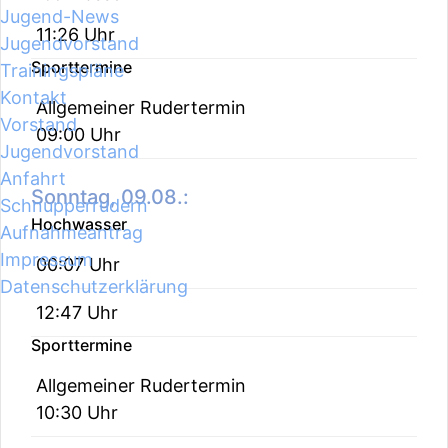
Jugend-News
11:26 Uhr
Jugendvorstand
Sporttermine
Trainingspläne
Kontakt
Allgemeiner Rudertermin
Vorstand
09:00 Uhr
Jugendvorstand
Anfahrt
Sonntag, 09.08.:
Schnupperrudern
Hochwasser
Aufnahmeantrag
Impressum
00:07 Uhr
Datenschutzerklärung
12:47 Uhr
Sporttermine
Allgemeiner Rudertermin
10:30 Uhr