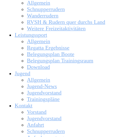
Allgemein
Schnupperrudern
Wanderrudern
RVSH & Rudern quer durchs Land
Weitere Freizeitaktivitäten
Leistungssport
Allgemein
Regatta Ergebnisse
Belegungsplan Boote
Belegungsplan Trainingsraum
Download
Jugend
Allgemein
Jugend-News
Jugendvorstand
Trainingspläne
Kontakt
Vorstand
Jugendvorstand
Anfahrt
Schnupperrudern