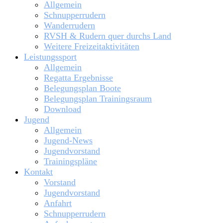
Allgemein
Schnupperrudern
Wanderrudern
RVSH & Rudern quer durchs Land
Weitere Freizeitaktivitäten
Leistungssport
Allgemein
Regatta Ergebnisse
Belegungsplan Boote
Belegungsplan Trainingsraum
Download
Jugend
Allgemein
Jugend-News
Jugendvorstand
Trainingspläne
Kontakt
Vorstand
Jugendvorstand
Anfahrt
Schnupperrudern