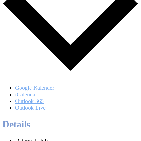
Google Kalender
iCalendar
Outlook 365
Outlook Live
Details
Datum:
1. Juli