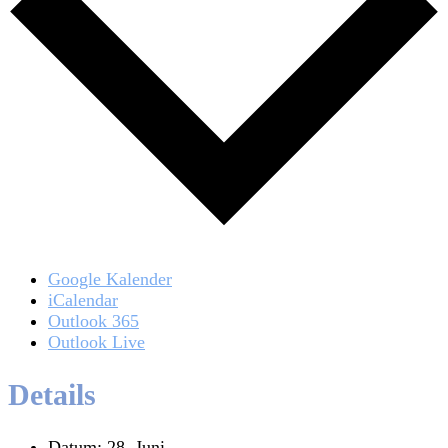
Google Kalender
iCalendar
Outlook 365
Outlook Live
Details
Datum:
28. Juni