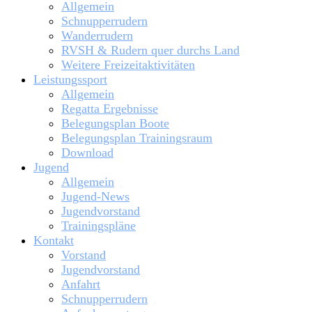
Allgemein
Schnupperrudern
Wanderrudern
RVSH & Rudern quer durchs Land
Weitere Freizeitaktivitäten
Leistungssport
Allgemein
Regatta Ergebnisse
Belegungsplan Boote
Belegungsplan Trainingsraum
Download
Jugend
Allgemein
Jugend-News
Jugendvorstand
Trainingspläne
Kontakt
Vorstand
Jugendvorstand
Anfahrt
Schnupperrudern