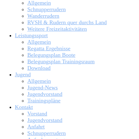
Allgemein
Schnupperrudern
Wanderrudern
RVSH & Rudern quer durchs Land
Weitere Freizeitaktivitäten
Leistungssport
Allgemein
Regatta Ergebnisse
Belegungsplan Boote
Belegungsplan Trainingsraum
Download
Jugend
Allgemein
Jugend-News
Jugendvorstand
Trainingspläne
Kontakt
Vorstand
Jugendvorstand
Anfahrt
Schnupperrudern