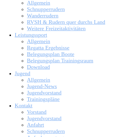
Allgemein
Schnupperrudern
Wanderrudern
RVSH & Rudern quer durchs Land
Weitere Freizeitaktivitäten
Leistungssport
Allgemein
Regatta Ergebnisse
Belegungsplan Boote
Belegungsplan Trainingsraum
Download
Jugend
Allgemein
Jugend-News
Jugendvorstand
Trainingspläne
Kontakt
Vorstand
Jugendvorstand
Anfahrt
Schnupperrudern