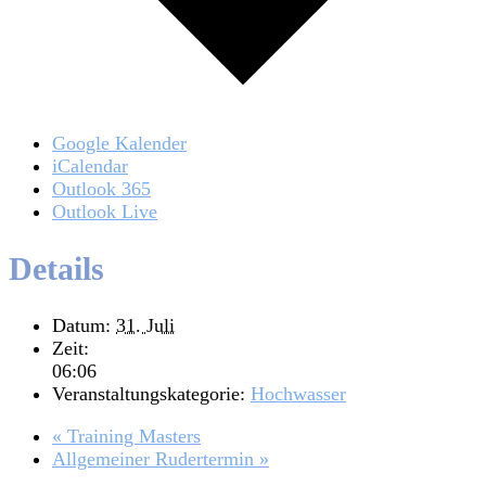
Google Kalender
iCalendar
Outlook 365
Outlook Live
Details
Datum:
31. Juli
Zeit:
06:06
Veranstaltungskategorie:
Hochwasser
«
Training Masters
Allgemeiner Rudertermin
»