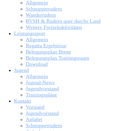
Allgemein
Schnupperrudern
Wanderrudern
RVSH & Rudern quer durchs Land
Weitere Freizeitaktivitäten
Leistungssport
Allgemein
Regatta Ergebnisse
Belegungsplan Boote
Belegungsplan Trainingsraum
Download
Jugend
Allgemein
Jugend-News
Jugendvorstand
Trainingspläne
Kontakt
Vorstand
Jugendvorstand
Anfahrt
Schnupperrudern