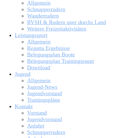
Allgemein
Schnupperrudern
Wanderrudern
RVSH & Rudern quer durchs Land
Weitere Freizeitaktivitäten
Leistungssport
Allgemein
Regatta Ergebnisse
Belegungsplan Boote
Belegungsplan Trainingsraum
Download
Jugend
Allgemein
Jugend-News
Jugendvorstand
Trainingspläne
Kontakt
Vorstand
Jugendvorstand
Anfahrt
Schnupperrudern