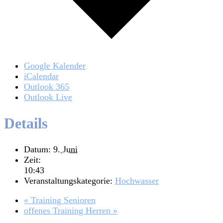
Google Kalender
iCalendar
Outlook 365
Outlook Live
Details
Datum:
9. Juni
Zeit:
10:43
Veranstaltungskategorie:
Hochwasser
«
Training Senioren
offenes Training Herren
»